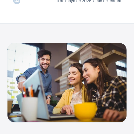
Luis Mauricio Melo
·
11 de mayo de 2026
·
7 min de lectura
LM