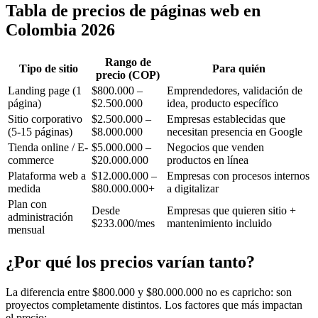
Tabla de precios de páginas web en
Colombia 2026
Rango de
Tipo de sitio
Para quién
precio (COP)
Landing page (1
$800.000 –
Emprendedores, validación de
página)
$2.500.000
idea, producto específico
Sitio corporativo
$2.500.000 –
Empresas establecidas que
(5-15 páginas)
$8.000.000
necesitan presencia en Google
Tienda online / E-
$5.000.000 –
Negocios que venden
commerce
$20.000.000
productos en línea
Plataforma web a
$12.000.000 –
Empresas con procesos internos
medida
$80.000.000+
a digitalizar
Plan con
Desde
Empresas que quieren sitio +
administración
$233.000/mes
mantenimiento incluido
mensual
¿Por qué los precios varían tanto?
La diferencia entre $800.000 y $80.000.000 no es capricho: son
proyectos completamente distintos. Los factores que más impactan
el precio: