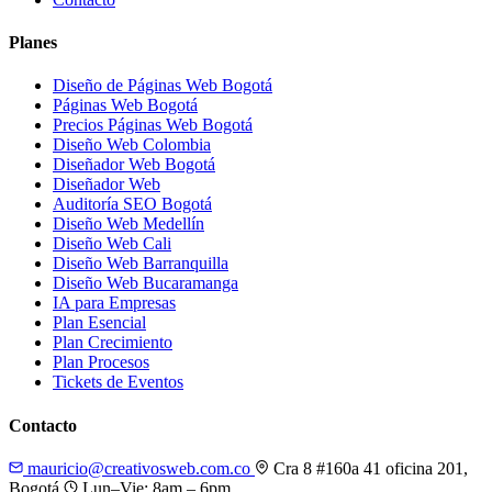
Planes
Diseño de Páginas Web Bogotá
Páginas Web Bogotá
Precios Páginas Web Bogotá
Diseño Web Colombia
Diseñador Web Bogotá
Diseñador Web
Auditoría SEO Bogotá
Diseño Web Medellín
Diseño Web Cali
Diseño Web Barranquilla
Diseño Web Bucaramanga
IA para Empresas
Plan Esencial
Plan Crecimiento
Plan Procesos
Tickets de Eventos
Contacto
mauricio@creativosweb.com.co
Cra 8 #160a 41 oficina 201,
Bogotá
Lun–Vie: 8am – 6pm