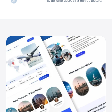
Luis Mauricio Melo
·
10 de junio de 2026
·
8 min de lectura
LM