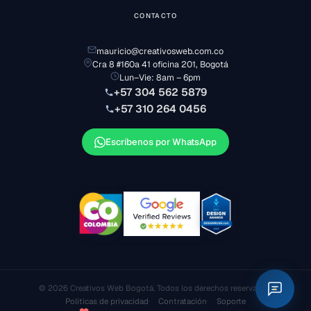
CONTACTO
mauricio@creativosweb.com.co
Cra 8 #160a 41 oficina 201, Bogotá
Lun–Vie: 8am – 6pm
+57 304 562 5879
+57 310 264 0456
Escríbenos por WhatsApp
© 2026 Creativos Web Bogotá. Todos los derechos reservados.
Políticas de privacidad
Contratación
Soporte