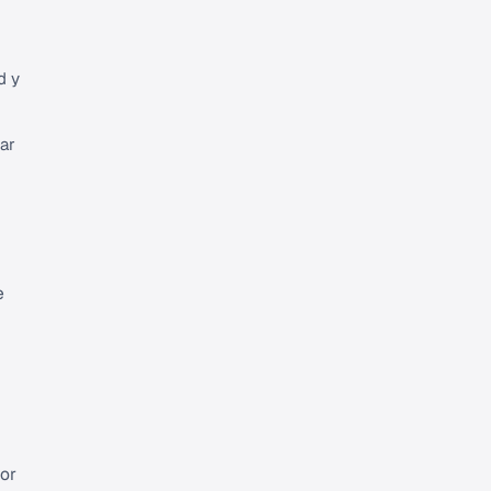
d y
ar
e
ior