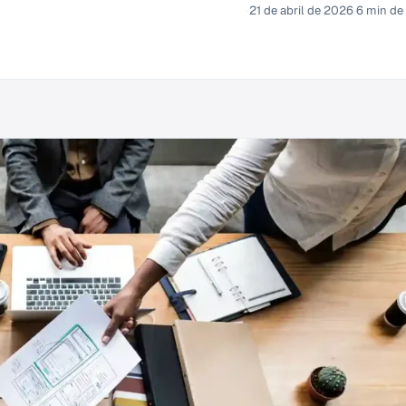
is Mauricio Melo
Fundador y Project Manager
·
21 de abril de 2026
·
6 min de 